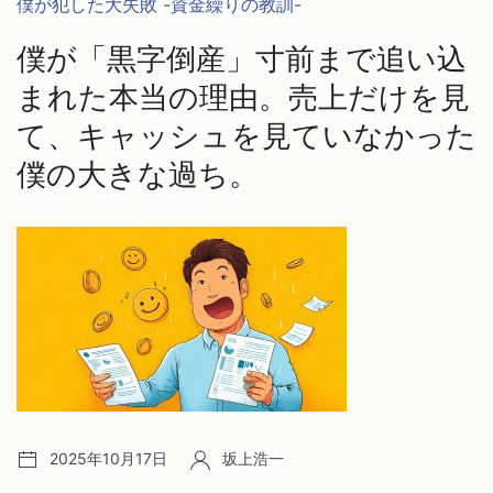
カ
僕が犯した大失敗 -資金繰りの教訓-
テ
僕が「黒字倒産」寸前まで追い込
ゴ
リ
まれた本当の理由。売上だけを見
ー:
て、キャッシュを見ていなかった
僕の大きな過ち。
投
投
2025年10月17日
坂上浩一
稿
稿