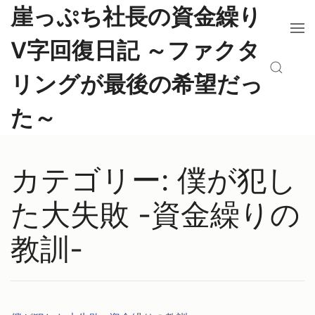
コ
崖っぷち社長の資金繰り
ン
メ
テ
V字回復日記 ～ファクタ
ニ
ン
ュ
検
ツ
リングが最後の希望だっ
ー
索
へ
を
移
た～
開
動
く
し
ま
カテゴリー:
僕が犯し
す
た大失敗 -資金繰りの
教訓-